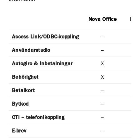
Nova Office
Pyr
Access Link/ODBC-koppling
–
Användarstudio
–
Autogiro & Inbetalningar
X
Behörighet
X
Betalkort
–
Bytkod
–
CTI – telefonikoppling
–
E-brev
–