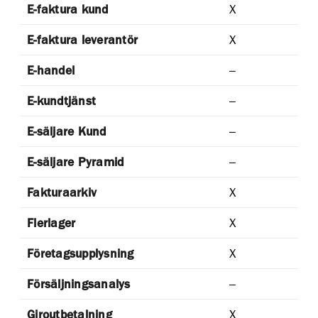
E-faktura kund
X
E-faktura leverantör
X
E-handel
–
E-kundtjänst
–
E-säljare Kund
–
E-säljare Pyramid
–
Fakturaarkiv
X
Flerlager
X
Företagsupplysning
X
Försäljningsanalys
–
Giroutbetalning
X