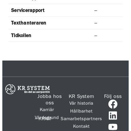
Servicerapport
–
Texthanteraren
–
Tidkollen
–
Jobba hos
KR System
Följ oss
oss
Vår historia
Karriär
Hållbarhet
Värdegrund
– KRAM
Samarbetspartners
Kontakt