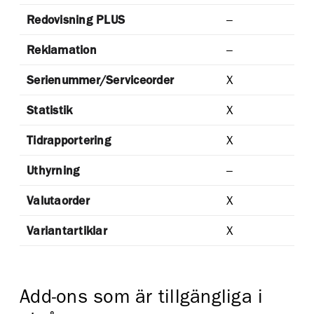
Redovisning PLUS
–
Reklamation
–
Serienummer/Serviceorder
X
Statistik
X
Tidrapportering
X
Uthyrning
–
Valutaorder
X
Variantartiklar
X
Add-ons som är tillgängliga i