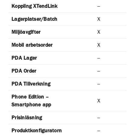
Koppling XTendLink
–
Lagerplatser/Batch
X
Miljöavgifter
X
Mobil arbetsorder
X
PDA Lager
–
PDA Order
–
PDA Tillverkning
–
Phone Edition –
X
Smartphone app
Prisinläsning
–
Produktkonfiguratorn
–