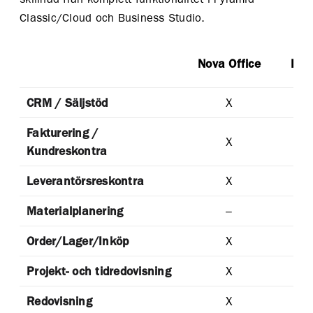
Classic/Cloud och Business Studio.
Nova Office
Pyr
CRM / Säljstöd
X
Fakturering /
X
Kundreskontra
Leverantörsreskontra
X
Materialplanering
–
Order/Lager/Inköp
X
Projekt- och tidredovisning
X
Redovisning
X