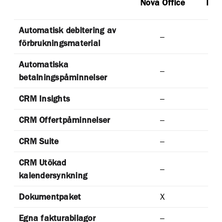
Nova Office
Pyr
Automatisk debitering av
–
förbrukningsmaterial
Automatiska
–
betalningspåminnelser
CRM Insights
–
CRM Offertpåminnelser
–
CRM Suite
–
CRM Utökad
–
kalendersynkning
Dokumentpaket
X
Egna fakturabilagor
–