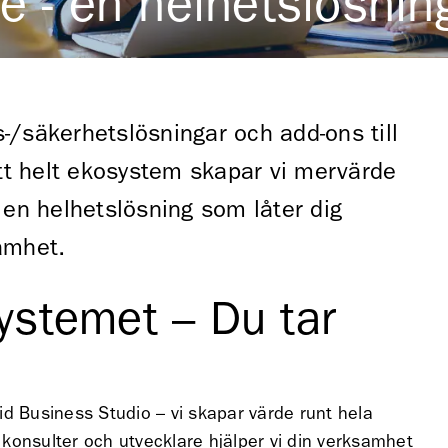
e - en helhetslösnin
ts-/säkerhetslösningar och add-ons till
t helt ekosystem skapar vi mervärde
 en helhetslösning som låter dig
amhet.
ystemet – Du tar
id Business Studio – vi skapar värde runt hela
konsulter och utvecklare hjälper vi din verksamhet