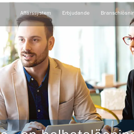
Affärssystem
Erbjudande
Branschlösni