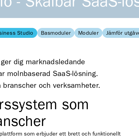
o - Skalbar SaaS-lö
siness Studio
Basmoduler
Moduler
Jämför utgåv
 ger dig marknadsledande
bar molnbaserad SaaS-lösning.
a branscher och verksamheter.
färssystem som
ranscher
attform som erbjuder ett brett och funktionellt