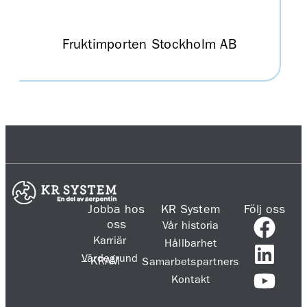
Fruktimporten Stockholm AB
Jobba hos
KR System
Följ oss
oss
Vår historia
Karriär
Hållbarhet
Värdegrund
– KRAM
Samarbetspartners
Kontakt