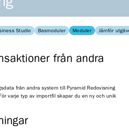
ng
siness Studio
Basmoduler
Moduler
Jämför utgåv
nsaktioner från andra
ngsdata från andra system till Pyramid Redovisning
ör varje typ av importfil skapar du en ny och unik
vningar