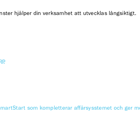
nster hjälper din verksamhet att utvecklas långsiktigt.
P.
SmartStart som kompletterar affärsysstemet och ger möj