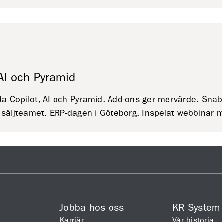
AI och Pyramid
a Copilot, AI och Pyramid. Add-ons ger mervärde. Snab
vi säljteamet. ERP-dagen i Göteborg. Inspelat webbina
Jobba hos oss
KR System
Karriär
Vår historia