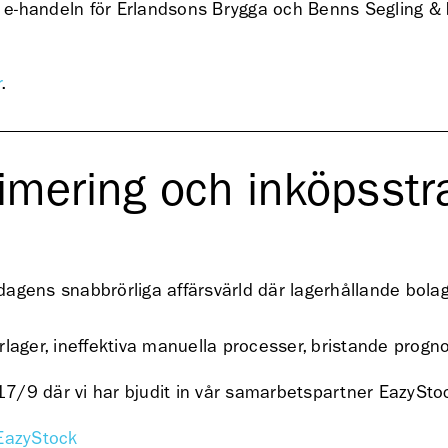
å e-handeln för Erlandsons Brygga och Benns Segling & b
r
.
imering och inköpsstr
gens snabbrörliga affärsvärld där lagerhållande bolag 
rlager, ineffektiva manuella processer, bristande progn
n 17/9 där vi har bjudit in vår samarbetspartner EazyS
 EazyStock