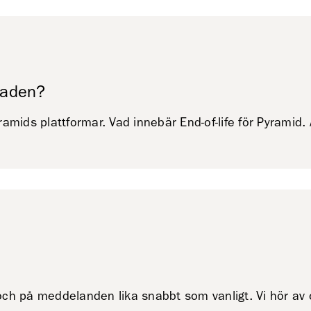
lnaden?
ramids plattformar. Vad innebär End-of-life för Pyrami
 och på meddelanden lika snabbt som vanligt. Vi hör av os