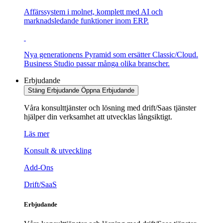
Affärssystem i molnet, komplett med AI och
marknadsledande funktioner inom ERP.
Nya generationens Pyramid som ersätter Classic/Cloud.
Business Studio passar många olika branscher.
Erbjudande
Stäng Erbjudande
Öppna Erbjudande
Våra konsulttjänster och lösning med drift/Saas tjänster
hjälper din verksamhet att utvecklas långsiktigt.
Läs mer
Konsult & utveckling
Add-Ons
Drift/SaaS
Erbjudande