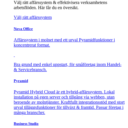
Välj rätt affärssystem & effektivisera verksamhetens
arbetsflöden. Här får du en översikt.
Välj rätt affärssystem
Nova Office
Affärssystem i molnet med ett urval Pyramidfunktioner i
koncentrerat format.
Bra grund med enkel uppstart, för småföretag inom Handel-
& Servicebransch.
Pyramid
Pyramid Hybrid Cloud är ett hybrid-affärssystem. Lokal
installation på egen server och tillgång via webben, utan
beroende av molntjänster. Kraftfullt integrationsstöd med stort
urval tilläggsfunktioner för tillväxt & framtid. Passar företag i
många branscher.
Business Studio