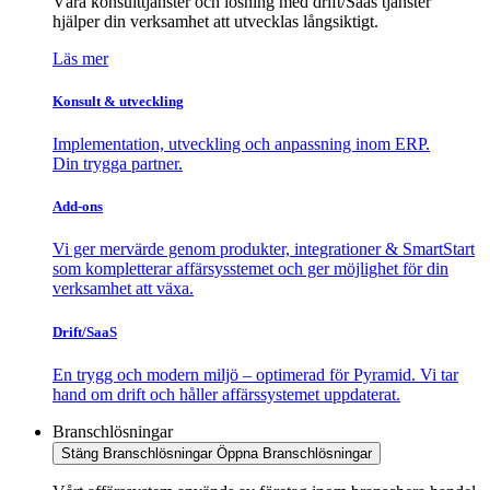
Våra konsulttjänster och lösning med drift/Saas tjänster
hjälper din verksamhet att utvecklas långsiktigt.
Läs mer
Konsult & utveckling
Implementation, utveckling och anpassning inom ERP.
Din trygga partner.
Add-ons
Vi ger mervärde genom produkter, integrationer & SmartStart
som kompletterar affärsysstemet och ger möjlighet för din
verksamhet att växa.
Drift/SaaS
En trygg och modern miljö – optimerad för Pyramid. Vi tar
hand om drift och håller affärssystemet uppdaterat.
Branschlösningar
Stäng Branschlösningar
Öppna Branschlösningar