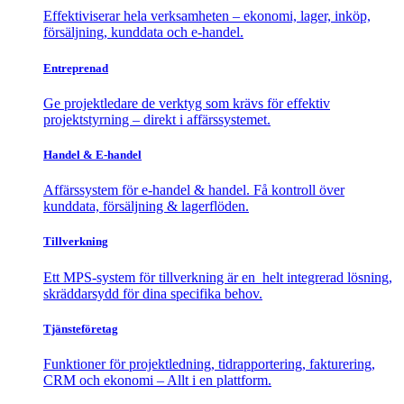
Effektiviserar hela verksamheten – ekonomi, lager, inköp,
försäljning, kunddata och e-handel.
Entreprenad
Ge projektledare de verktyg som krävs för effektiv
projektstyrning – direkt i affärssystemet.
Handel & E-handel
Affärssystem för e-handel & handel. Få kontroll över
kunddata, försäljning & lagerflöden.
Tillverkning
Ett MPS-system för tillverkning är en helt integrerad lösning,
skräddarsydd för dina specifika behov.
Tjänsteföretag
Funktioner för projektledning, tidrapportering, fakturering,
CRM och ekonomi – Allt i en plattform.