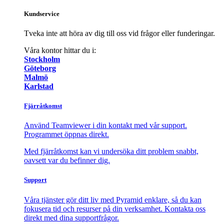
Kundservice
Tveka inte att höra av dig till oss vid frågor eller funderingar.
Våra kontor hittar du i:
Stockholm
Göteborg
Malmö
Karlstad
Fjärråtkomst
Använd Teamviewer i din kontakt med vår support.
Programmet öppnas direkt.
Med fjärråtkomst kan vi undersöka ditt problem snabbt,
oavsett var du befinner dig.
Support
Våra tjänster gör ditt liv med Pyramid enklare, så du kan
fokusera tid och resurser på din verksamhet. Kontakta oss
direkt med dina supportfrågor.