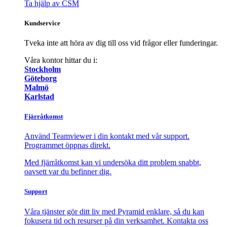
Ta hjälp av CSM
Kundservice
Tveka inte att höra av dig till oss vid frågor eller funderingar.
Våra kontor hittar du i:
Stockholm
Göteborg
Malmö
Karlstad
Fjärråtkomst
Använd Teamviewer i din kontakt med vår support.
Programmet öppnas direkt.
Med fjärråtkomst kan vi undersöka ditt problem snabbt,
oavsett var du befinner dig.
Support
Våra tjänster gör ditt liv med Pyramid enklare, så du kan
fokusera tid och resurser på din verksamhet. Kontakta oss