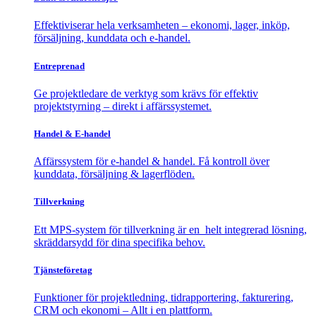
Effektiviserar hela verksamheten – ekonomi, lager, inköp,
försäljning, kunddata och e-handel.
Entreprenad
Ge projektledare de verktyg som krävs för effektiv
projektstyrning – direkt i affärssystemet.
Handel & E-handel
Affärssystem för e-handel & handel. Få kontroll över
kunddata, försäljning & lagerflöden.
Tillverkning
Ett MPS-system för tillverkning är en helt integrerad lösning,
skräddarsydd för dina specifika behov.
Tjänsteföretag
Funktioner för projektledning, tidrapportering, fakturering,
CRM och ekonomi – Allt i en plattform.