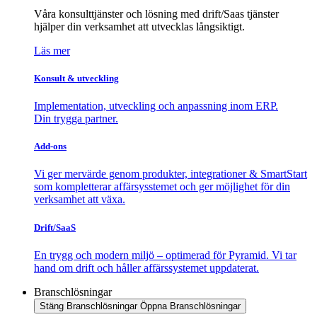
Våra konsulttjänster och lösning med drift/Saas tjänster
hjälper din verksamhet att utvecklas långsiktigt.
Läs mer
Konsult & utveckling
Implementation, utveckling och anpassning inom ERP.
Din trygga partner.
Add-ons
Vi ger mervärde genom produkter, integrationer & SmartStart
som kompletterar affärsysstemet och ger möjlighet för din
verksamhet att växa.
Drift/SaaS
En trygg och modern miljö – optimerad för Pyramid. Vi tar
hand om drift och håller affärssystemet uppdaterat.
Branschlösningar
Stäng Branschlösningar
Öppna Branschlösningar