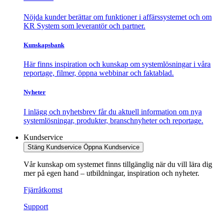
Nöjda kunder berättar om funktioner i affärssystemet och om
KR System som leverantör och partner.
Kunskapsbank
Här finns inspiration och kunskap om systemlösningar i våra
reportage, filmer, öppna webbinar och faktablad.
Nyheter
I inlägg och nyhetsbrev får du aktuell information om nya
systemlösningar, produkter, branschnyheter och reportage.
Kundservice
Stäng Kundservice
Öppna Kundservice
Vår kunskap om systemet finns tillgänglig när du vill lära dig
mer på egen hand – utbildningar, inspiration och nyheter.
Fjärråtkomst
Support