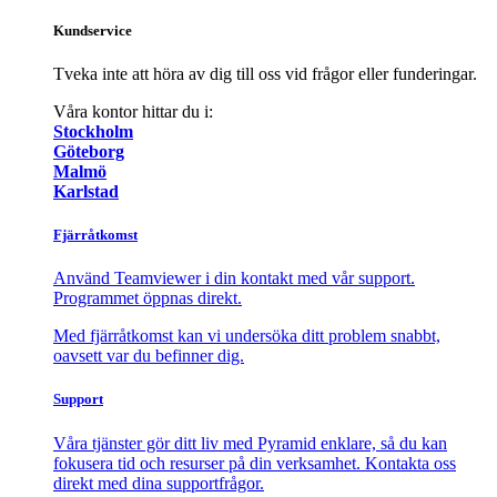
Kundservice
Tveka inte att höra av dig till oss vid frågor eller funderingar.
Våra kontor hittar du i:
Stockholm
Göteborg
Malmö
Karlstad
Fjärråtkomst
Använd Teamviewer i din kontakt med vår support.
Programmet öppnas direkt.
Med fjärråtkomst kan vi undersöka ditt problem snabbt,
oavsett var du befinner dig.
Support
Våra tjänster gör ditt liv med Pyramid enklare, så du kan
fokusera tid och resurser på din verksamhet. Kontakta oss
direkt med dina supportfrågor.