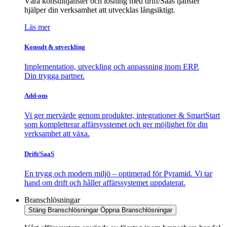
Våra konsulttjänster och lösning med drift/Saas tjänster
hjälper din verksamhet att utvecklas långsiktigt.
Läs mer
Konsult & utveckling
Implementation, utveckling och anpassning inom ERP.
Din trygga partner.
Add-ons
Vi ger mervärde genom produkter, integrationer & SmartStart
som kompletterar affärsysstemet och ger möjlighet för din
verksamhet att växa.
Drift/SaaS
En trygg och modern miljö – optimerad för Pyramid. Vi tar
hand om drift och håller affärssystemet uppdaterat.
Branschlösningar
Stäng Branschlösningar
Öppna Branschlösningar