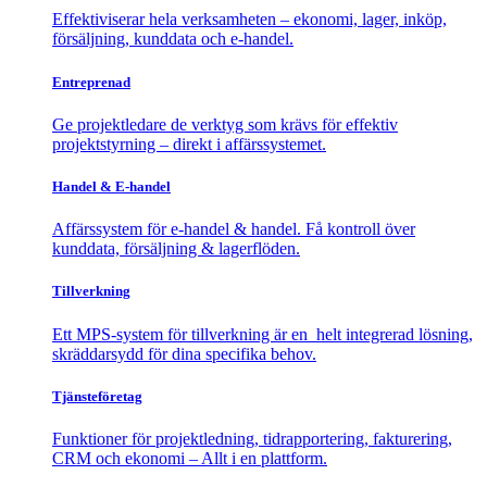
Effektiviserar hela verksamheten – ekonomi, lager, inköp,
försäljning, kunddata och e-handel.
Entreprenad
Ge projektledare de verktyg som krävs för effektiv
projektstyrning – direkt i affärssystemet.
Handel & E-handel
Affärssystem för e-handel & handel. Få kontroll över
kunddata, försäljning & lagerflöden.
Tillverkning
Ett MPS-system för tillverkning är en helt integrerad lösning,
skräddarsydd för dina specifika behov.
Tjänsteföretag
Funktioner för projektledning, tidrapportering, fakturering,
CRM och ekonomi – Allt i en plattform.