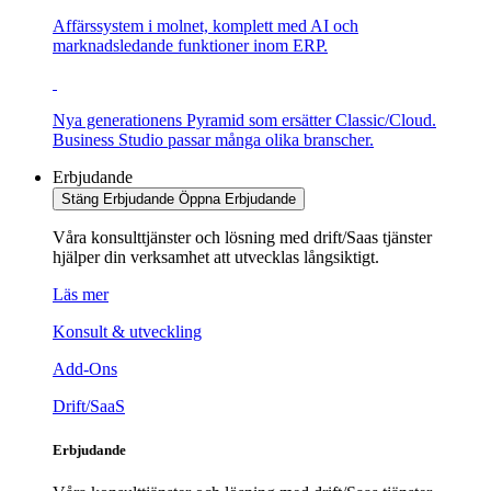
Affärssystem i molnet, komplett med AI och
marknadsledande funktioner inom ERP.
Nya generationens Pyramid som ersätter Classic/Cloud.
Business Studio passar många olika branscher.
Erbjudande
Stäng Erbjudande
Öppna Erbjudande
Våra konsulttjänster och lösning med drift/Saas tjänster
hjälper din verksamhet att utvecklas långsiktigt.
Läs mer
Konsult & utveckling
Add-Ons
Drift/SaaS
Erbjudande