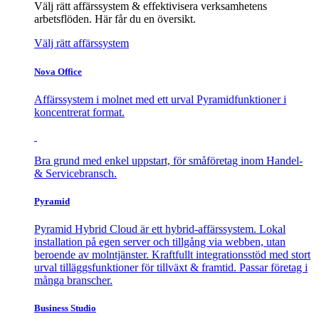
Välj rätt affärssystem & effektivisera verksamhetens
arbetsflöden. Här får du en översikt.
Välj rätt affärssystem
Nova Office
Affärssystem i molnet med ett urval Pyramidfunktioner i
koncentrerat format.
Bra grund med enkel uppstart, för småföretag inom Handel-
& Servicebransch.
Pyramid
Pyramid Hybrid Cloud är ett hybrid-affärssystem. Lokal
installation på egen server och tillgång via webben, utan
beroende av molntjänster. Kraftfullt integrationsstöd med stort
urval tilläggsfunktioner för tillväxt & framtid. Passar företag i
många branscher.
Business Studio