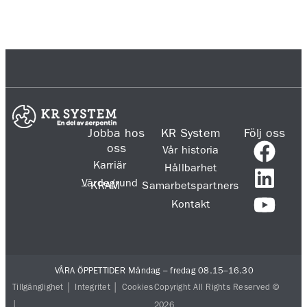
Jobba hos
KR System
Följ oss
oss
Vår historia
Karriär
Hållbarhet
Värdegrund
– KRAM
Samarbetspartners
Kontakt
VÅRA ÖPPETTIDER Måndag – fredag 08.15–16.30
Tillgänglighet
│
Integritet
│
Cookies
Copyright All Rights Reserved ©
│
2026