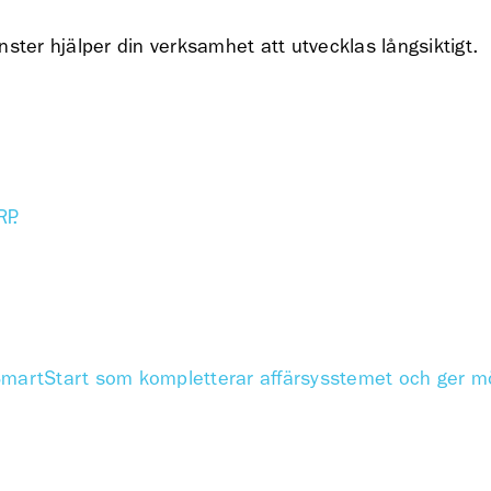
nster hjälper din verksamhet att utvecklas långsiktigt.
P.
SmartStart som kompletterar affärsysstemet och ger möj