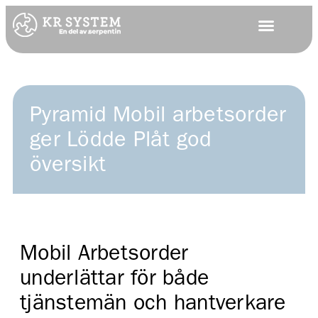
Pyramid Mobil arbetsorder
ger Lödde Plåt god
översikt
Mobil Arbetsorder
underlättar för både
tjänstemän och hantverkare