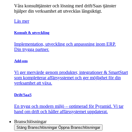
Våra konsulttjänster och lösning med drift/Saas tjänster
hjälper din verksamhet att utvecklas långsiktigt.
Läs mer
Konsult & utveckling
Implementation, utveckling och anpassning inom ERP.
Din trygga partner.
Add-ons
Vi ger mervärde genom produkter, integrationer & SmartStart
som kompletterar affärsysstemet och ger möjlighet för din
verksamhet att växa.
Drift/SaaS
En trygg och modern miljö – optimerad för Pyramid. Vi tar
hand om drift och håller affärssystemet uppdaterat.
Branschlösningar
Stäng Branschlösningar
Öppna Branschlösningar