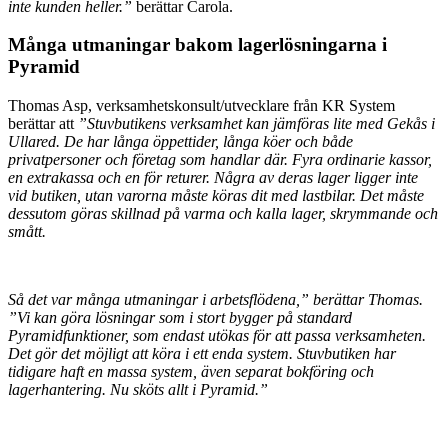
inte kunden heller.”
berättar Carola.
Många utmaningar bakom lagerlösningarna i
Pyramid
Thomas Asp, verksamhetskonsult/utvecklare från KR System
berättar att
”Stuvbutikens verksamhet kan jämföras lite med Gekås i
Ullared. De har långa öppettider, långa köer och både
privatpersoner och företag som handlar där. Fyra ordinarie kassor,
en extrakassa och en för returer. Några av deras lager ligger inte
vid butiken, utan varorna måste köras dit med lastbilar. Det måste
dessutom göras skillnad på varma och kalla lager, skrymmande och
smått.
Så det var många utmaningar i arbetsflödena,” berättar Thomas.
”Vi kan göra lösningar som i stort bygger på standard
Pyramidfunktioner, som endast utökas för att passa verksamheten.
Det gör det möjligt att köra i ett enda system. Stuvbutiken har
tidigare haft en massa system, även separat bokföring och
lagerhantering. Nu sköts allt i Pyramid.”