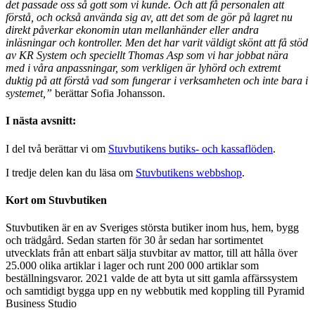
det passade oss så gott som vi kunde. Och att få personalen att
förstå, och också använda sig av, att det som de gör på lagret nu
direkt påverkar ekonomin utan mellanhänder eller andra
inläsningar och kontroller. Men det har varit väldigt skönt att få stöd
av KR System och speciellt Thomas Asp som vi har jobbat nära
med i våra anpassningar, som verkligen är lyhörd och extremt
duktig på att förstå vad som fungerar i verksamheten och inte bara i
systemet,”
berättar Sofia Johansson.
I nästa avsnitt:
I del två berättar vi om
Stuvbutikens butiks- och kassaflöden
.
I tredje delen kan du läsa om
Stuvbutikens webbshop
.
Kort om Stuvbutiken
Stuvbutiken är en av Sveriges största butiker inom hus, hem, bygg
och trädgård. Sedan starten för 30 år sedan har sortimentet
utvecklats från att enbart sälja stuvbitar av mattor, till att hålla över
25.000 olika artiklar i lager och runt 200 000 artiklar som
beställningsvaror. 2021 valde de att byta ut sitt gamla affärssystem
och samtidigt bygga upp en ny webbutik med koppling till Pyramid
Business Studio