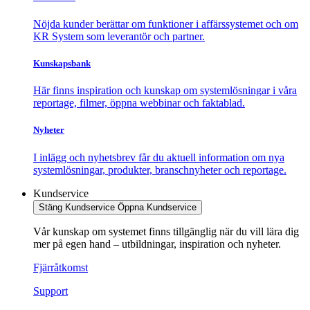
Nöjda kunder berättar om funktioner i affärssystemet och om
KR System som leverantör och partner.
Kunskapsbank
Här finns inspiration och kunskap om systemlösningar i våra
reportage, filmer, öppna webbinar och faktablad.
Nyheter
I inlägg och nyhetsbrev får du aktuell information om nya
systemlösningar, produkter, branschnyheter och reportage.
Kundservice
Stäng Kundservice
Öppna Kundservice
Vår kunskap om systemet finns tillgänglig när du vill lära dig
mer på egen hand – utbildningar, inspiration och nyheter.
Fjärråtkomst
Support