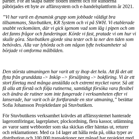
partier. För att skapa bättre flöden internt och för kunderna
påbörjades ett byte av affärssystem och e-handelsplattform år 2021.
”Vi har varit en dynamisk grupp som jobbade väldigt bra
tillsammans, Stuvbutiken, KR System och vi på SWH. Vi etablerade
snabbt veckomöten, där vi gick igenom vad som låg i pipen och om
det fanns frågor och funderingar. Körde vi fast, pratade vi om hur vi
skulle göra. Stuvbutiken gjorde sina tester och la ner den tiden som
behövdes. Alla var lyhörda och om någon lyfte tveksamheter så
började vi omforma målbilden.
Den största utmaningen har varit att sy ihop det hela. Att få det att
flyta från grunddata -> Inköp –> försäljning -> bokföring. Vi är ett
stort företag med många anställda och extremt mycket varor. Så att
få alla att förstå och följa rutinerna, samtidigt försöka vara flexibel
och ändra de rutiner som inte fungerade i verksamheten efter vi
lanserade, har varit och är fortfarande en stor utmaning,”
berättar
Sofia Johansson Projektledare på Stuvbutiken.
För Stuvbutikens verksamhet krävdes att affärssystemet hanterade
lageromföringar, lagerplatser, plockordning, flera kassor, utlämning
av varor samt webborder som ska skickas eller hämtas ut, returer
och reklamationer. Med ca 14 lager att hålla reda på, olika typer av
distribution och 100 000 transaktioner per månad har projektet med