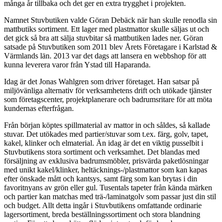
många år tillbaka och det ger en extra trygghet i projekten.
Namnet Stuvbutiken valde Göran Debäck när han skulle renodla sin
mattbutiks sortiment. Ett lager med plastmattor skulle säljas ut och
det gick så bra att sälja stuvbitar så mattbutiken lades ner. Göran
satsade på Stuvbutiken som 2011 blev Årets Företagare i Karlstad &
Värmlands län. 2013 var det dags att lansera en webbshop för att
kunna leverera varor från Ystad till Haparanda.
Idag är det Jonas Wahlgren som driver företaget. Han satsar på
miljövänliga alternativ för verksamhetens drift och utökade tjänster
som företagscenter, projektplanerare och badrumsritare för att möta
kundernas efterfrågan.
Från början köptes spillmaterial av mattor in och såldes, så kallade
stuvar. Det utökades med partier/stuvar som t.ex. färg, golv, tapet,
kakel, klinker och elmaterial. Än idag är det en viktig pusselbit i
Stuvbutikens stora sortiment och verksamhet. Det blandas med
försäljning av exklusiva badrumsmöbler, prisvärda paketlösningar
med unikt kakel/klinker, heltäcknings-/plastmattor som kan kapas
efter önskade mått och kantsys, samt färg som kan brytas i din
favoritnyans av grön eller gul. Tusentals tapeter från kända märken
och partier kan matchas med trä-/laminatgolv som passar just din stil
och budget. Allt detta ingår i Stuvbutikens omfattande ordinarie
lagersortiment, breda beställningssortiment och stora blandning