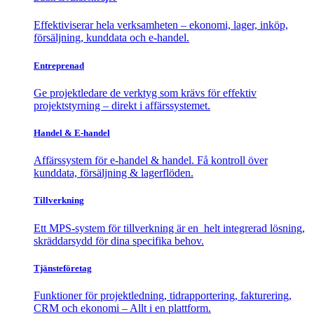
Effektiviserar hela verksamheten – ekonomi, lager, inköp,
försäljning, kunddata och e-handel.
Entreprenad
Ge projektledare de verktyg som krävs för effektiv
projektstyrning – direkt i affärssystemet.
Handel & E-handel
Affärssystem för e-handel & handel. Få kontroll över
kunddata, försäljning & lagerflöden.
Tillverkning
Ett MPS-system för tillverkning är en helt integrerad lösning,
skräddarsydd för dina specifika behov.
Tjänsteföretag
Funktioner för projektledning, tidrapportering, fakturering,
CRM och ekonomi – Allt i en plattform.