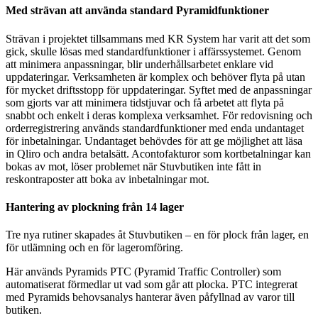
Med strävan att använda standard Pyramidfunktioner
Strävan i projektet tillsammans med KR System har varit att det som
gick, skulle lösas med standardfunktioner i affärssystemet. Genom
att minimera anpassningar, blir underhållsarbetet enklare vid
uppdateringar. Verksamheten är komplex och behöver flyta på utan
för mycket driftsstopp för uppdateringar. Syftet med de anpassningar
som gjorts var att minimera tidstjuvar och få arbetet att flyta på
snabbt och enkelt i deras komplexa verksamhet. För redovisning och
orderregistrering används standardfunktioner med enda undantaget
för inbetalningar. Undantaget behövdes för att ge möjlighet att läsa
in Qliro och andra betalsätt. Acontofakturor som kortbetalningar kan
bokas av mot, löser problemet när Stuvbutiken inte fått in
reskontraposter att boka av inbetalningar mot.
Hantering av plockning från 14 lager
Tre nya rutiner skapades åt Stuvbutiken – en för plock från lager, en
för utlämning och en för lageromföring.
Här används Pyramids PTC (Pyramid Traffic Controller) som
automatiserat förmedlar ut vad som går att plocka. PTC integrerat
med Pyramids behovsanalys hanterar även påfyllnad av varor till
butiken.