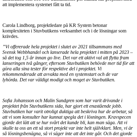
att implementera systemet fått ta tid.
Carola Lindborg, projektledare på KR System betonar
komplexiteten i Stuvbutikens verksamhet och i de lösningar som
krävdes.
”Vi offererade hela projektet i slutet av 2021 tillsammans med
Svensk Webbhandel och lanserade hela projektet i mitten på 2023 –
så det tog 1,5 år innan go live. Det var ett aktivt val att flytta fram
lanseringen två gånger, eftersom Stuvbutiken behövde mer tid för att
göra alla sina tester för respektive del i projektet. Vi
rekommenderade att avvakta med en systemstart och de var
lyhörda. Det var väldigt modigt och moget av Stuvbutiken.
Sofia Johansson och Malin Sundgren som har varit drivande i
projektet från Stuvbutikens sida, har gjort ett enastående jobb.
Stuvbutiken har varit otroligt duktiga att beskriva hur de arbetar, så
att vi som konsulter har kunnat spegla det i lösningen. Kravspecen
gjorde det lätt att se hur svårt det kunde bli, kan man säga. Att vi
skulle ta oss an ett så stort projekt var inte helt självklart. Men, vi är
så lösningsbenägna, så vi säger inte att det inte går. Och det gjorde