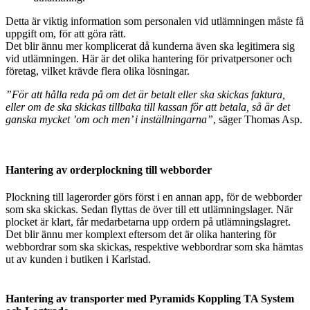
Detta är viktig information som personalen vid utlämningen måste få
uppgift om, för att göra rätt.
Det blir ännu mer komplicerat då kunderna även ska legitimera sig
vid utlämningen. Här är det olika hantering för privatpersoner och
företag, vilket krävde flera olika lösningar.
”För att hålla reda på om det är betalt eller ska skickas faktura,
eller om de ska skickas tillbaka till kassan för att betala, så är det
ganska mycket ’om och men’ i inställningarna”
, säger Thomas Asp.
Hantering av orderplockning till webborder
Plockning till lagerorder görs först i en annan app, för de webborder
som ska skickas. Sedan flyttas de över till ett utlämningslager. När
plocket är klart, får medarbetarna upp ordern på utlämningslagret.
Det blir ännu mer komplext eftersom det är olika hantering för
webbordrar som ska skickas, respektive webbordrar som ska hämtas
ut av kunden i butiken i Karlstad.
Hantering av transporter med Pyramids Koppling TA System