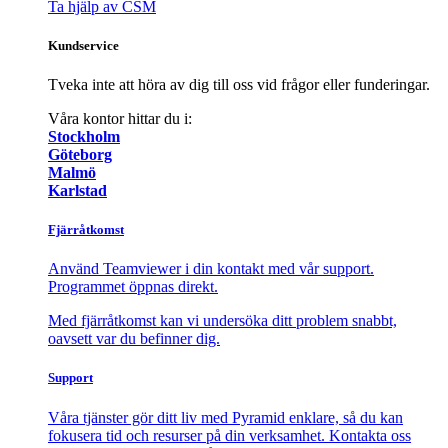
Ta hjälp av CSM
Kundservice
Tveka inte att höra av dig till oss vid frågor eller funderingar.
Våra kontor hittar du i:
Stockholm
Göteborg
Malmö
Karlstad
Fjärråtkomst
Använd Teamviewer i din kontakt med vår support.
Programmet öppnas direkt.
Med fjärråtkomst kan vi undersöka ditt problem snabbt,
oavsett var du befinner dig.
Support
Våra tjänster gör ditt liv med Pyramid enklare, så du kan
fokusera tid och resurser på din verksamhet. Kontakta oss