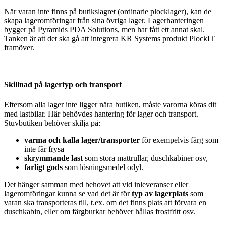
När varan inte finns på butikslagret (ordinarie plocklager), kan de
skapa lageromföringar från sina övriga lager. Lagerhanteringen
bygger på Pyramids PDA Solutions, men har fått ett annat skal.
Tanken är att det ska gå att integrera KR Systems produkt PlockIT
framöver.
Skillnad på lagertyp och transport
Eftersom alla lager inte ligger nära butiken, måste varorna köras dit
med lastbilar. Här behövdes hantering för lager och transport.
Stuvbutiken behöver skilja på:
varma och kalla lager/transporter
för exempelvis färg som
inte får frysa
skrymmande last
som stora mattrullar, duschkabiner osv,
farligt gods
som lösningsmedel odyl.
Det hänger samman med behovet att vid inleveranser eller
lageromföringar kunna se vad det är för
typ av lagerplats
som
varan ska transporteras till, t.ex. om det finns plats att förvara en
duschkabin, eller om färgburkar behöver hållas frostfritt osv.