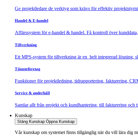
Ge projektledare de verktyg som krävs för effektiv projektstyrni
Handel & E-handel
Affärssystem för e-handel & handel. Få kontroll över kunddata,
Tillverkning
Ett MPS-system för tillverkning är en helt integrerad lösning, 
Tjänsteföretag
Funktioner för projektledning, tidrapportering, fakturering, CR
Service & underhåll
Samlar allt från projekt och kundhantering, till fakturering och t
Kunskap
Stäng Kunskap
Öppna Kunskap
Vår kunskap om systemet finns tillgänglig när du vill lära dig m