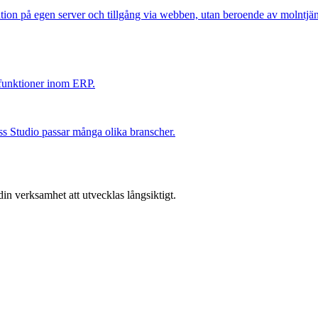
ion på egen server och tillgång via webben, utan beroende av molntjänste
funktioner inom ERP.
s Studio passar många olika branscher.
din verksamhet att utvecklas långsiktigt.