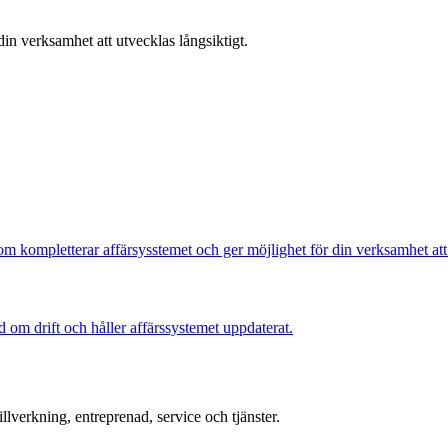
din verksamhet att utvecklas långsiktigt.
m kompletterar affärsysstemet och ger möjlighet för din verksamhet att
 om drift och håller affärssystemet uppdaterat.
lverkning, entreprenad, service och tjänster.