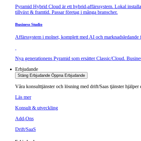
Pyramid Hybrid Cloud är ett hybrid-affärssystem. Lokal installat
tillväxt & framtid. Passar företag i många branscher.
Business Studio
Affärssystem i molnet, komplett med AI och marknadsledande 
Nya generationens Pyramid som ersätter Classic/Cloud. Busines
Erbjudande
Stäng Erbjudande
Öppna Erbjudande
Våra konsulttjänster och lösning med drift/Saas tjänster hjälper 
Läs mer
Konsult & utveckling
Add-Ons
Drift/SaaS