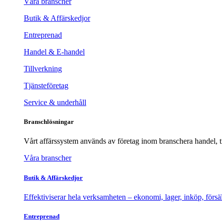
Våra branscher
Butik & Affärskedjor
Entreprenad
Handel & E-handel
Tillverkning
Tjänsteföretag
Service & underhåll
Branschlösningar
Vårt affärssystem används av företag inom branschera handel, til
Våra branscher
Butik & Affärskedjor
Effektiviserar hela verksamheten – ekonomi, lager, inköp, försä
Entreprenad