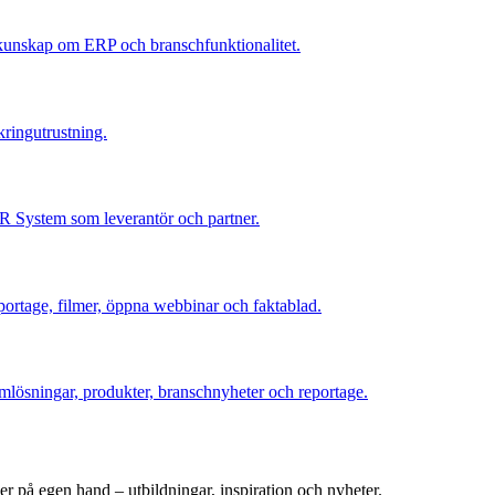
 kunskap om ERP och branschfunktionalitet.
kringutrustning.
R System som leverantör och partner.
portage, filmer, öppna webbinar och faktablad.
emlösningar, produkter, branschnyheter och reportage.
er på egen hand – utbildningar, inspiration och nyheter.