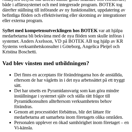
både i affärssystemet och med integrerade program. BOTEK tog
därefter ställning till införande av ny funktionalitet, uppdatering av
befintliga flöden och effektivisering eller skrotning av integrationer
eller externa program.
Syftet med kompetensutvecklingen hos BOTEK
var att hjälpa
medarbetarna bli bekväma med de nya flöden som skulle införas i
systemet. Anders Axelsson, VD på BOTEK AB tog hjälp av KR
Systems verksamhetskonsulter i Göteborg, Angelica Pleijel och
Kristina Boschetti.
Vad blev vinsten med utbildningen?
Det finns en acceptans för förändringarna hos de anställda,
eftersom de har vägletts in i det nya arbetssättet på ett tryggt
sätt.
Det har utsetts en Pyramidansvarig som kan göra mindre
inställningar i systemet själv och ställa rätt frågor till
Pyramidkonsulten allteftersom verksamhetens behov
förändras.
Genom att processtödet förbättras, blir det lättare för
medarbetarna att samarbeta inom företagets olika områden.
Personalen upplever en ökad samhörighet inom företaget – en
Vi-känsla.