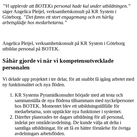
”Vi upplevde att BOTEKs personal hade kul under utbildningen.”
säger Angelica Pleijel, verksamhetskonsult på KR System i
Göteborg.
”Det fanns ett stort engagemang och en härlig
arbetsglädje hos medarbetarna.”
Angelica Pleijel, verksamhetskonsult på KR System i Göteborg
utbildar personal på BOTEK.
Såhär gjorde vi när vi kompetensutvecklade
personalen
Vi delade upp projektet i tre delar, för att snabbt få igång arbetet med
ny funktionalitet och nya flöden.
KR Systems Pyramidkonsulter började med att testa och
sammanställa de nya flödena tillsammans med nyckelpersoner
hos BOTEK. Momentet blev ett utbildningstillfälle för
medarbetarna, som upptäckte nya funktioner i systemet.
Därefter planerades tre dagars utbildning för all personal,
indelat per område/avdelning. De kunde välja att delta i
samtliga utbildningar, för att få en bättre förståelse för övriga
avdelningars arbetsflöden.