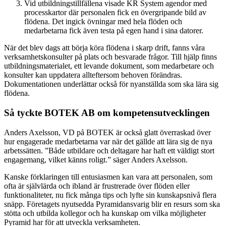
Vid utbildningstillfällena visade KR System agendor med
processkartor där personalen fick en övergripande bild av
flödena. Det ingick övningar med hela flöden och
medarbetarna fick även testa på egen hand i sina datorer.
När det blev dags att börja köra flödena i skarp drift, fanns våra
verksamhetskonsulter på plats och besvarade frågor. Till hjälp finns
utbildningsmaterialet, ett levande dokument, som medarbetare och
konsulter kan uppdatera allteftersom behoven förändras.
Dokumentationen underlättar också för nyanställda som ska lära sig
flödena.
Så tyckte BOTEK AB om kompetensutvecklingen
Anders Axelsson, VD på BOTEK är också glatt överraskad över
hur engagerade medarbetarna var när det gällde att lära sig de nya
arbetssätten. ”Både utbildare och deltagare har haft ett väldigt stort
engagemang, vilket känns roligt.” säger Anders Axelsson.
Kanske förklaringen till entusiasmen kan vara att personalen, som
ofta är självlärda och ibland är frustrerade över flöden eller
funktionaliteter, nu fick många tips och lyfte sin kunskapsnivå flera
snäpp. Företagets nyutsedda Pyramidansvarig blir en resurs som ska
stötta och utbilda kollegor och ha kunskap om vilka möjligheter
Pyramid har för att utveckla verksamheten.