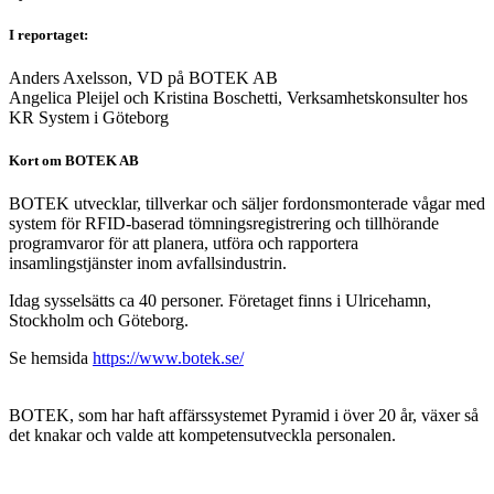
I reportaget:
Anders Axelsson, VD på BOTEK AB
Angelica Pleijel och Kristina Boschetti, Verksamhetskonsulter hos
KR System i Göteborg
Kort om BOTEK AB
BOTEK utvecklar, tillverkar och säljer fordonsmonterade vågar med
system för RFID-baserad tömningsregistrering och tillhörande
programvaror för att planera, utföra och rapportera
insamlingstjänster inom avfallsindustrin.
Idag sysselsätts ca 40 personer. Företaget finns i Ulricehamn,
Stockholm och Göteborg.
Se hemsida
https://www.botek.se/
BOTEK, som har haft affärssystemet Pyramid i över 20 år, växer så
det knakar och valde att kompetensutveckla personalen.