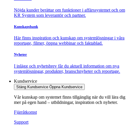
Nöjda kunder berättar om funktioner i affärssystemet och om
KR System som leverantör och partner.
Kunskapsbank
Här finns inspiration och kunskap om systemlösningar i våra
reportage, filmer, öppna webbinar och faktablad.
Nyheter
I inlägg och nyhetsbrev får du aktuell information om nya
systemlösningar, produkter, branschnyheter och reportage.
Kundservice
Stäng Kundservice
Öppna Kundservice
Vår kunskap om systemet finns tillgänglig när du vill lära dig
mer på egen hand – utbildningar, inspiration och nyheter.
Fjärråtkomst
Support