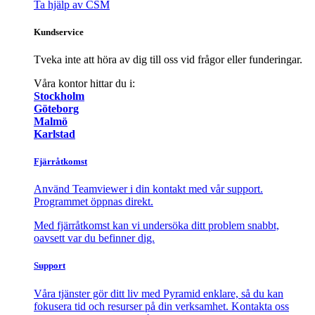
Ta hjälp av CSM
Kundservice
Tveka inte att höra av dig till oss vid frågor eller funderingar.
Våra kontor hittar du i:
Stockholm
Göteborg
Malmö
Karlstad
Fjärråtkomst
Använd Teamviewer i din kontakt med vår support.
Programmet öppnas direkt.
Med fjärråtkomst kan vi undersöka ditt problem snabbt,
oavsett var du befinner dig.
Support
Våra tjänster gör ditt liv med Pyramid enklare, så du kan
fokusera tid och resurser på din verksamhet. Kontakta oss