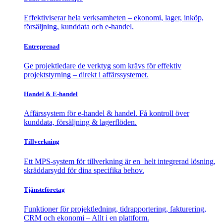
Effektiviserar hela verksamheten – ekonomi, lager, inköp,
försäljning, kunddata och e-handel.
Entreprenad
Ge projektledare de verktyg som krävs för effektiv
projektstyrning – direkt i affärssystemet.
Handel & E-handel
Affärssystem för e-handel & handel. Få kontroll över
kunddata, försäljning & lagerflöden.
Tillverkning
Ett MPS-system för tillverkning är en helt integrerad lösning,
skräddarsydd för dina specifika behov.
Tjänsteföretag
Funktioner för projektledning, tidrapportering, fakturering,
CRM och ekonomi – Allt i en plattform.