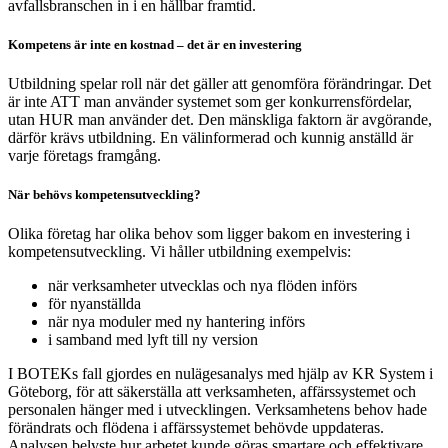
avfallsbranschen in i en hållbar framtid.
Kompetens är inte en kostnad – det är en investering
Utbildning spelar roll när det gäller att genomföra förändringar. Det
är inte ATT man använder systemet som ger konkurrensfördelar,
utan HUR man använder det. Den mänskliga faktorn är avgörande,
därför krävs utbildning. En välinformerad och kunnig anställd är
varje företags framgång.
När behövs kompetensutveckling?
Olika företag har olika behov som ligger bakom en investering i
kompetensutveckling. Vi håller utbildning exempelvis:
när verksamheter utvecklas och nya flöden införs
för nyanställda
när nya moduler med ny hantering införs
i samband med lyft till ny version
I BOTEKs fall gjordes en nulägesanalys med hjälp av KR System i
Göteborg, för att säkerställa att verksamheten, affärssystemet och
personalen hänger med i utvecklingen. Verksamhetens behov hade
förändrats och flödena i affärssystemet behövde uppdateras.
Analysen belyste hur arbetet kunde göras smartare och effektivare,