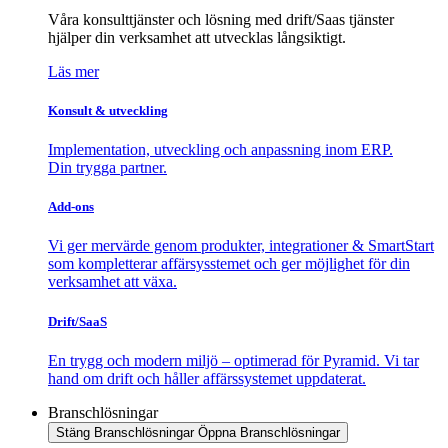
Våra konsulttjänster och lösning med drift/Saas tjänster
hjälper din verksamhet att utvecklas långsiktigt.
Läs mer
Konsult & utveckling
Implementation, utveckling och anpassning inom ERP.
Din trygga partner.
Add-ons
Vi ger mervärde genom produkter, integrationer & SmartStart
som kompletterar affärsysstemet och ger möjlighet för din
verksamhet att växa.
Drift/SaaS
En trygg och modern miljö – optimerad för Pyramid. Vi tar
hand om drift och håller affärssystemet uppdaterat.
Branschlösningar
Stäng Branschlösningar
Öppna Branschlösningar