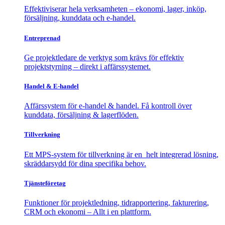
Effektiviserar hela verksamheten – ekonomi, lager, inköp,
försäljning, kunddata och e-handel.
Entreprenad
Ge projektledare de verktyg som krävs för effektiv
projektstyrning – direkt i affärssystemet.
Handel & E-handel
Affärssystem för e-handel & handel. Få kontroll över
kunddata, försäljning & lagerflöden.
Tillverkning
Ett MPS-system för tillverkning är en helt integrerad lösning,
skräddarsydd för dina specifika behov.
Tjänsteföretag
Funktioner för projektledning, tidrapportering, fakturering,
CRM och ekonomi – Allt i en plattform.