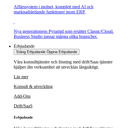
Affärssystem i molnet, komplett med AI och
marknadsledande funktioner inom ERP.
Nya generationens Pyramid som ersätter Classic/Cloud.
Business Studio passar många olika branscher.
Erbjudande
Stäng Erbjudande
Öppna Erbjudande
Våra konsulttjänster och lösning med drift/Saas tjänster
hjälper din verksamhet att utvecklas långsiktigt.
Läs mer
Konsult & utveckling
Add-Ons
Drift/SaaS
Erbjudande