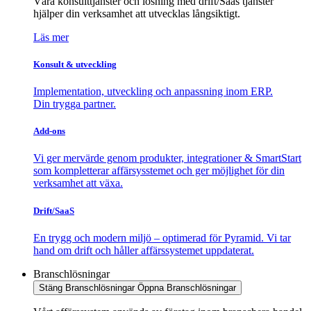
Våra konsulttjänster och lösning med drift/Saas tjänster
hjälper din verksamhet att utvecklas långsiktigt.
Läs mer
Konsult & utveckling
Implementation, utveckling och anpassning inom ERP.
Din trygga partner.
Add-ons
Vi ger mervärde genom produkter, integrationer & SmartStart
som kompletterar affärsysstemet och ger möjlighet för din
verksamhet att växa.
Drift/SaaS
En trygg och modern miljö – optimerad för Pyramid. Vi tar
hand om drift och håller affärssystemet uppdaterat.
Branschlösningar
Stäng Branschlösningar
Öppna Branschlösningar