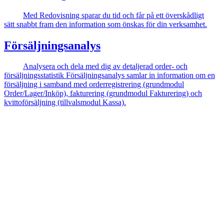
Med Redovisning sparar du tid och får på ett överskådligt
sätt snabbt fram den information som önskas för din verksamhet.
Försäljningsanalys
Analysera och dela med dig av detaljerad order- och
försäljningsstatistik Försäljningsanalys samlar in information om en
försäljning i samband med orderregistrering (grundmodul
Order/Lager/Inköp), fakturering (grundmodul Fakturering) och
kvittoförsäljning (tillvalsmodul Kassa).