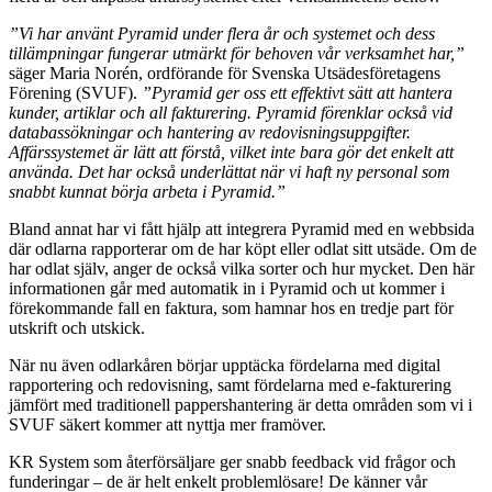
”Vi har använt Pyramid under flera år och systemet och dess
tillämpningar fungerar utmärkt för behoven vår verksamhet har,”
säger Maria Norén, ordförande för Svenska Utsädesföretagens
Förening (SVUF).
”Pyramid ger oss ett effektivt sätt att hantera
kunder, artiklar och all fakturering. Pyramid förenklar också vid
databassökningar och hantering av redovisningsuppgifter.
Affärssystemet är lätt att förstå, vilket inte bara gör det enkelt att
använda. Det har också underlättat när vi haft ny personal som
snabbt kunnat börja arbeta i Pyramid.”
Bland annat har vi fått hjälp att integrera Pyramid med en webbsida
där odlarna rapporterar om de har köpt eller odlat sitt utsäde. Om de
har odlat själv, anger de också vilka sorter och hur mycket. Den här
informationen går med automatik in i Pyramid och ut kommer i
förekommande fall en faktura, som hamnar hos en tredje part för
utskrift och utskick.
När nu även odlarkåren börjar upptäcka fördelarna med digital
rapportering och redovisning, samt fördelarna med e-fakturering
jämfört med traditionell pappershantering är detta områden som vi i
SVUF säkert kommer att nyttja mer framöver.
KR System som återförsäljare ger snabb feedback vid frågor och
funderingar – de är helt enkelt problemlösare! De känner vår