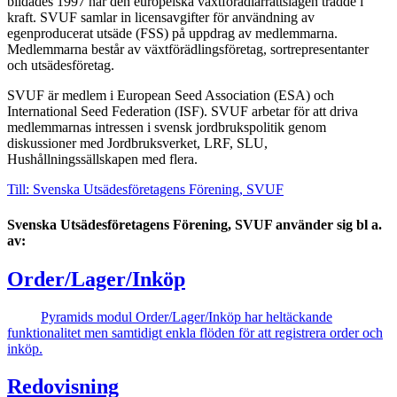
bildades 1997 när den europeiska växtförädlarrättslagen trädde i
kraft. SVUF samlar in licensavgifter för användning av
egenproducerat utsäde (FSS) på uppdrag av medlemmarna.
Medlemmarna består av växtförädlingsföretag, sortrepresentanter
och utsädesföretag.
SVUF är medlem i European Seed Association (ESA) och
International Seed Federation (ISF). SVUF arbetar för att driva
medlemmarnas intressen i svensk jordbrukspolitik genom
diskussioner med Jordbruksverket, LRF, SLU,
Hushållningssällskapen med flera.
Till: Svenska Utsädesföretagens Förening, SVUF
Svenska Utsädesföretagens Förening, SVUF använder sig bl a.
av:
Order/Lager/Inköp
Pyramids modul Order/Lager/Inköp har heltäckande
funktionalitet men samtidigt enkla flöden för att registrera order och
inköp.
Redovisning