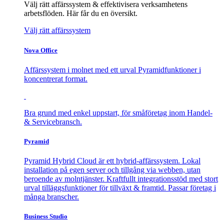
Välj rätt affärssystem & effektivisera verksamhetens
arbetsflöden. Här får du en översikt.
Välj rätt affärssystem
Nova Office
Affärssystem i molnet med ett urval Pyramidfunktioner i
koncentrerat format.
Bra grund med enkel uppstart, för småföretag inom Handel-
& Servicebransch.
Pyramid
Pyramid Hybrid Cloud är ett hybrid-affärssystem. Lokal
installation på egen server och tillgång via webben, utan
beroende av molntjänster. Kraftfullt integrationsstöd med stort
urval tilläggsfunktioner för tillväxt & framtid. Passar företag i
många branscher.
Business Studio