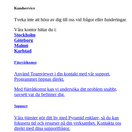
Kundservice
Tveka inte att höra av dig till oss vid frågor eller funderingar.
Våra kontor hittar du i:
Stockholm
Göteborg
Malmö
Karlstad
Fjärråtkomst
Använd Teamviewer i din kontakt med vår support.
Programmet öppnas direkt.
Med fjärråtkomst kan vi undersöka ditt problem snabbt,
oavsett var du befinner dig.
Support
Våra tjänster gör ditt liv med Pyramid enklare, så du kan
fokusera tid och resurser på din verksamhet. Kontakta oss
direkt med dina supportfrågor.