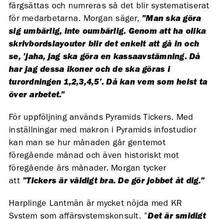
färgsättas och numreras så det blir systematiserat
för medarbetarna. Morgan säger,
”Man ska göra
sig umbärlig, inte oumbärlig. Genom att ha olika
skrivbordslayouter blir det enkelt att gå in och
se, ’jaha, jag ska göra en kassaavstämning. Då
har jag dessa ikoner och de ska göras i
turordningen 1,2,3,4,5’. Då kan vem som helst ta
över arbetet.”
För uppföljning används Pyramids Tickers. Med
inställningar med makron i Pyramids infostudior
kan man se hur månaden går gentemot
föregående månad och även historiskt mot
föregående års månader. Morgan tycker
att
”Tickers är väldigt bra. De gör jobbet åt dig.”
Harplinge Lantmän är mycket nöjda med KR
System som affärsystemskonsult. ”
Det är smidigt