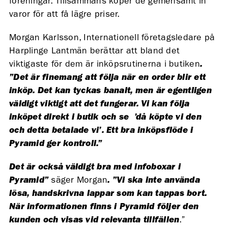
föreningar. Tillsammans köper de gemensamt in
varor för att få lägre priser.
Morgan Karlsson, Internationell företagsledare på
Harplinge Lantmän berättar att bland det
viktigaste för dem är inköpsrutinerna i butiken
.
”Det är finemang att följa när en order blir ett
inköp. Det kan tyckas banalt, men är egentligen
väldigt viktigt att det fungerar. Vi kan följa
inköpet direkt i butik och se ’då köpte vi den
och detta betalade vi’. Ett bra inköpsflöde i
Pyramid ger kontroll.”
Det är också väldigt bra med infoboxar i
Pyramid”
säger Morgan
. ”Vi ska inte använda
lösa, handskrivna lappar som kan tappas bort.
När informationen finns i Pyramid följer den
kunden och visas vid relevanta tillfällen
.”