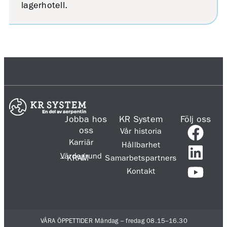
lagerhotell.
Jobba hos
KR System
Följ oss
oss
Vår historia
Karriär
Hållbarhet
Värdegrund
– KRAM
Samarbetspartners
Kontakt
VÅRA ÖPPETTIDER Måndag – fredag 08.15–16.30