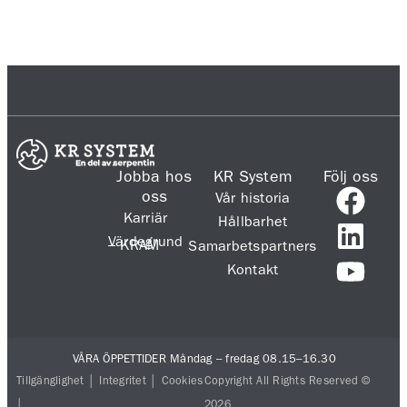
Jobba hos
KR System
Följ oss
oss
Vår historia
Karriär
Hållbarhet
Värdegrund
– KRAM
Samarbetspartners
Kontakt
VÅRA ÖPPETTIDER Måndag – fredag 08.15–16.30
Tillgänglighet
│
Integritet
│
Cookies
Copyright All Rights Reserved ©
│
2026