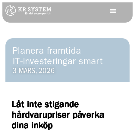
Planera framtida
IT‑investeringar smart
3 MARS, 2026
Låt inte stigande
hårdvarupriser påverka
dina inköp