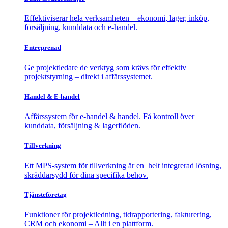
Effektiviserar hela verksamheten – ekonomi, lager, inköp,
försäljning, kunddata och e-handel.
Entreprenad
Ge projektledare de verktyg som krävs för effektiv
projektstyrning – direkt i affärssystemet.
Handel & E-handel
Affärssystem för e-handel & handel. Få kontroll över
kunddata, försäljning & lagerflöden.
Tillverkning
Ett MPS-system för tillverkning är en helt integrerad lösning,
skräddarsydd för dina specifika behov.
Tjänsteföretag
Funktioner för projektledning, tidrapportering, fakturering,
CRM och ekonomi – Allt i en plattform.