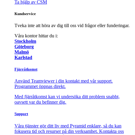
Ta hjälp av CSM
Kundservice
Tveka inte att höra av dig till oss vid frågor eller funderingar.
Våra kontor hittar du i:
Stockholm
Göteborg
Malmö
Karlstad
Fjärråtkomst
Använd Teamviewer i din kontakt med vår support.
Programmet öppnas direkt.
Med fjärråtkomst kan vi undersöka ditt problem snabbt,
oavsett var du befinner dig.
Support
Våra tjänster gör ditt liv med Pyramid enklare, så du kan
fokusera tid och resurser på din verksamhet. Kontakta oss