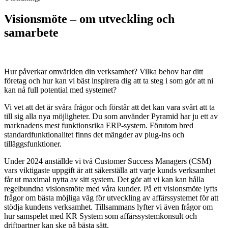
Visionsmöte – om utveckling och
samarbete
Hur påverkar omvärlden din verksamhet? Vilka behov har ditt
företag och hur kan vi bäst inspirera dig att ta steg i som gör att ni
kan nå full potential med systemet?
Vi vet att det är svåra frågor och förstår att det kan vara svårt att ta
till sig alla nya möjligheter. Du som använder Pyramid har ju ett av
marknadens mest funktionsrika ERP-system. Förutom bred
standardfunktionalitet finns det mängder av plug-ins och
tilläggsfunktioner.
Under 2024 anställde vi två Customer Success Managers (CSM)
vars viktigaste uppgift är att säkerställa att varje kunds verksamhet
får ut maximal nytta av sitt system. Det gör att vi kan kan hålla
regelbundna visionsmöte med våra kunder. På ett visionsmöte lyfts
frågor om bästa möjliga väg för utveckling av affärssystemet för att
stödja kundens verksamhet. Tillsammans lyfter vi även frågor om
hur samspelet med KR System som affärssystemkonsult och
driftpartner kan ske på bästa sätt.