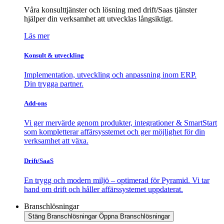
Våra konsulttjänster och lösning med drift/Saas tjänster
hjälper din verksamhet att utvecklas långsiktigt.
Läs mer
Konsult & utveckling
Implementation, utveckling och anpassning inom ERP.
Din trygga partner.
Add-ons
Vi ger mervärde genom produkter, integrationer & SmartStart
som kompletterar affärsysstemet och ger möjlighet för din
verksamhet att växa.
Drift/SaaS
En trygg och modern miljö – optimerad för Pyramid. Vi tar
hand om drift och håller affärssystemet uppdaterat.
Branschlösningar
Stäng Branschlösningar
Öppna Branschlösningar