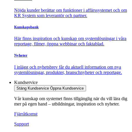
Nöjda kunder berättar om funktioner i affärssystemet och om
KR System som leverantör och partner.
Kunskapsbank
Här finns inspiration och kunskap om systemlösningar i våra
reportage, filmer, öppna webbinar och faktablad.
Nyheter
I inlägg och nyhetsbrev får du aktuell information om nya
systemlösningar, produkter, branschnyheter och reportage.
Kundservice
Stäng Kundservice
Öppna Kundservice
Vår kunskap om systemet finns tillgänglig när du vill lära dig
mer på egen hand – utbildningar, inspiration och nyheter.
Fjärråtkomst
Support