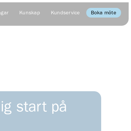
Boka möte
ngar
Kunskap
Kundservice
ig start på