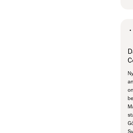
D
C
Ny
an
on
be
Ma
st
Gö
S