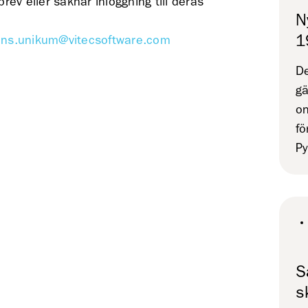
ev eller saknar inloggning till deras
N
1
ans.unikum@vitecsoftware.com
De
gä
on
fö
Py
S
s