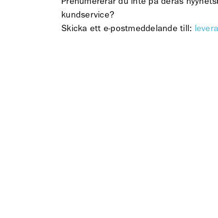
Prenumererar du inte på deras nyyhetsbr
kundservice?
Skicka ett e-postmeddelande till:
lever