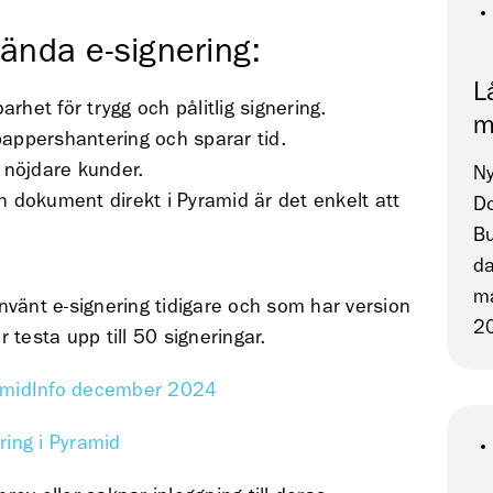
vända e-signering:
L
et för trygg och pålitlig signering.
m
 pappershantering och sparar tid.
 nöjdare kunder.
Ny
ch dokument direkt i Pyramid är det enkelt att
Do
Bu
da
ma
 använt e-signering tidigare och som har version
2
testa upp till 50 signeringar.
amidInfo december 2024
ring i Pyramid