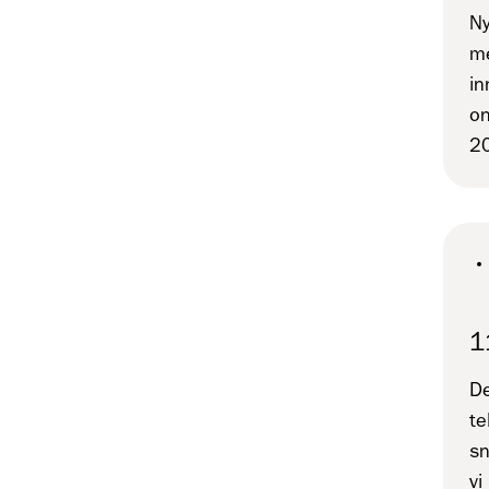
Ny
me
in
o
20
1
De
te
sn
vi