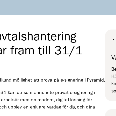
avtalshantering
ar fram till 31/1
V
Be
Hä
kund möjlighet att prova på e-signering i Pyramid.
ko
s
1-31 kan du som ännu inte provat e-signering i
 arbetsår med en modern, digital lösning för
 och upplev en enklare vardag för dig och dina